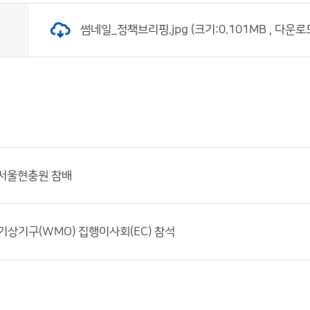
썸네일_정책브리핑.jpg (크기:0.101MB , 다운로드
립서울현충원 참배
기상기구(WMO) 집행이사회(EC) 참석