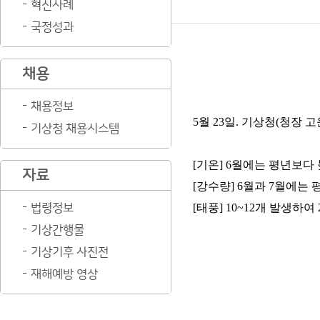
혁신사례
국정성과
채용
채용정보
5
월
23
일
.
기상청
(
청장 고
기상청 채용시스템
[
기온
] 6
월에는 평년보다
자료
[
강수량
] 6
월과
7
월에는 
법령정보
[
태풍
] 10~12
개 발생하여
기상간행물
기상기후 사진전
재해예방 영상