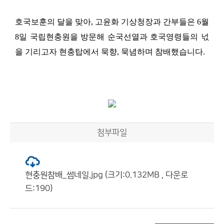
호국보훈의 달을 맞아
,
고윤화 기상청장과 간부들은
6
월
8
일
국립현충원을 방문해 순국선열과 호국영령들의 넋
을 기리고자 현충탑에서 묵향
,
묵념하며 참배했습니다
.
첨부파일
현충원참배_썸네일.jpg (크기:0.132MB , 다운로
드:190)