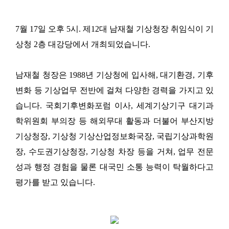
7
월
17
일 오후
5
시
.
제
12
대 남재철 기상청장 취임식이 기
상청
2
층 대강당에서 개최되었습니다
.
남재철 청장은
1988
년 기상청에 입사해
,
대기환경
,
기후
변화 등 기상업무 전반에 걸쳐 다양한 경력을 가지고 있
습니다
.
국회기후변화포럼 이사
,
세계기상기구 대기과
학위원회 부의장 등 해외무대 활동과 더불어 부산지방
기상청장
,
기상청 기상산업정보화국장
,
국립기상과학원
장
,
수도권기상청장
,
기상청 차장 등을 거쳐,
업무 전문
성과 행정 경험을 물론 대국민 소통 능력이 탁월하다고
평가를 받고 있습니다
.