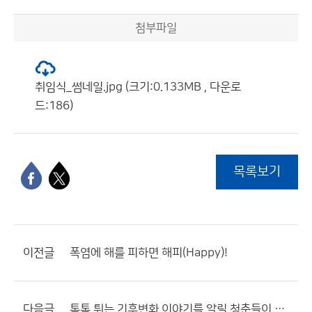
첨부파일
취임식_썸네일.jpg (크기:0.133MB , 다운로
드:186)
목록보기
이전글
폭염에 해를 피하면 해피(Happy)!
다음글
톡톡 튀는 기후변화 이야기를 알릴 청춘들이 모였다!