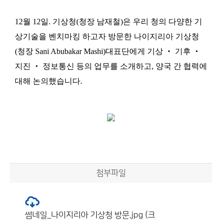
12
월
12
일
.
기상청
(
청장 남재철
)
은 우리 청의 다양한 기
상기술을 벤치마킹 하고자 방문한 나이지리아 기상청
(
청장
Sani Abubakar Mashi)
대표단에게 기상
‧
기후
‧
지진
‧
정보통신 등의 업무를 소개하고
,
양국 간 협력에
대해 논의했습니다
.
첨부파일
썸네일_나이지리아 기상청 방문.jpg (크