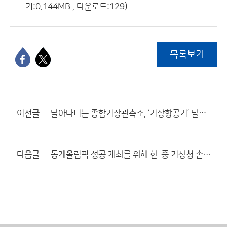
기:0.144MB , 다운로드:129)
목록보기
이전글
날아다니는 종합기상관측소, ‘기상항공기’ 날개를 펴다!
다음글
동계올림픽 성공 개최를 위해 한-중 기상청 손을 맞잡다