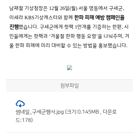
남재철 기상청장은
12
월
26
일
(
월
)
서울 명동에서 구세군
,
이세라
KBS
기상캐스터와 함께
한파 피해 예방 캠페인을
진행
했습니다
.
구세군에게 핫팩
1
만개를 기증하는 한편
,
시
민들에게는 핫팩과
‘
겨울철 한파 행동 요령
’
을 나눠주며
,
겨
울 한파 피해에 미리 대비할 수 있는 방법을 홍보했습니다
.
첨부파일
썸네일_구세군행사.jpg (크기:0.145MB , 다운로
드:178)