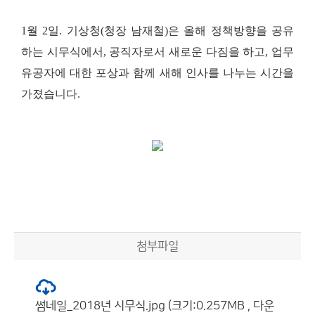
1
월
2
일
.
기상청
(
청장 남재철
)
은 올해 정책방향을 공유
하는 시무식에서
,
공직자로서 새로운 다짐을 하고
,
업무
유공자에 대한 포상과 함께 새해 인사를 나누는 시간을
가졌습니다
.
첨부파일
썸네일_2018년 시무식.jpg (크기:0.257MB , 다운