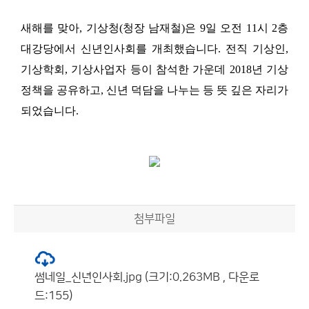
새해를 맞아
,
기상청
(
청장 남재철
)
은
9
일 오전
11
시
2
층
대강당에서 신년인사회를 개최했습니다
.
전직 기상인
,
기상학회
,
기상사업자 등이 참석한 가운데
2018
년 기상
정책을 공유하고
,
신년 덕담을 나누는 등 뜻 깊은 자리가
되었습니다
.
첨부파일
썸네일_신년인사회.jpg (크기:0.263MB , 다운로
드:155)