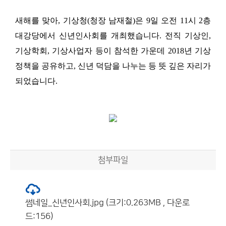
새해를 맞아
,
기상청
(
청장 남재철
)
은
9
일 오전
11
시
2
층
대강당에서 신년인사회를 개최했습니다
.
전직 기상인
,
기상학회
,
기상사업자 등이 참석한 가운데
2018
년 기상
정책을 공유하고
,
신년 덕담을 나누는 등 뜻 깊은 자리가
되었습니다
.
첨부파일
썸네일_신년인사회.jpg (크기:0.263MB , 다운로
드:156)