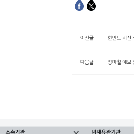
이전글
한반도 지진 
다음글
장마철 예보
소속기관
방재유관기관