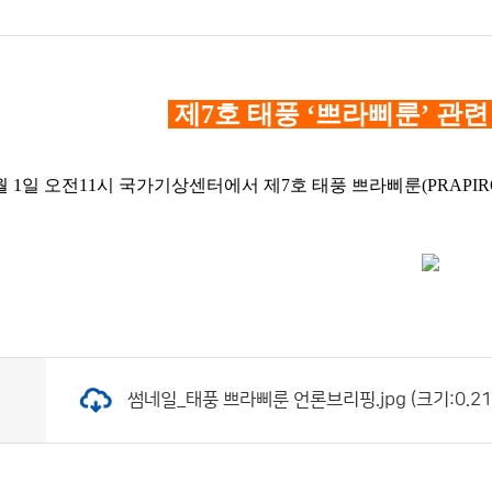
제
7
호 태풍
‘
쁘라삐룬
’
관련
월 1
일 오전
11
시 국가기상센터에서 제
7
호 태풍 쁘라삐룬
(PRAPI
썸네일_태풍 쁘라삐룬 언론브리핑.jpg (크기:0.217