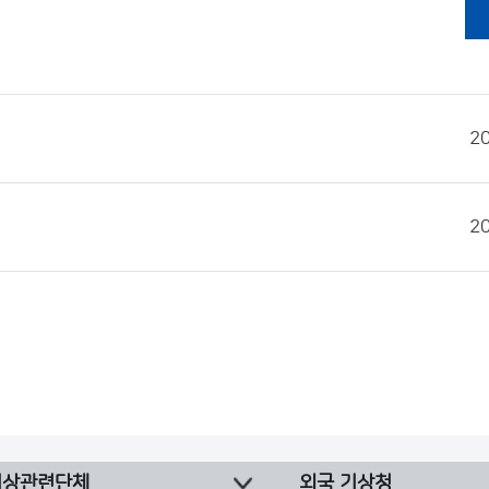
2
2
기상관련단체
외국 기상청