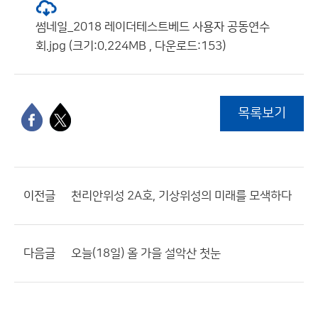
썸네일_2018 레이더테스트베드 사용자 공동연수
회.jpg (크기:0.224MB , 다운로드:153)
목록보기
이전글
천리안위성 2A호, 기상위성의 미래를 모색하다
다음글
오늘(18일) 올 가을 설악산 첫눈