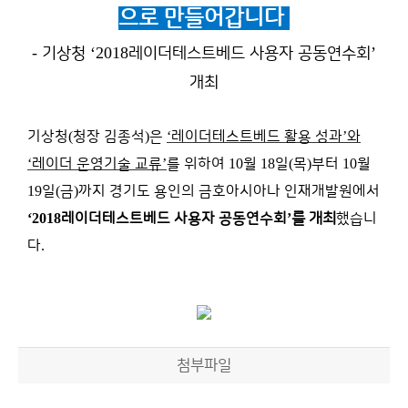
으로 만들어갑니다
-
‘2018
’
기상청
레이더테스트베드 사용자 공동연수회
개최
기상청
(
청장 김종석
)
은
‘
레이더테스트베드 활용 성과
’
와
‘
레이더 운영기술 교류
’
를 위하여
10
월
18
일
(
목
)
부터
10
월
19
일
(
금
)
까지 경기도 용인의 금호아시아나 인재개발원에서
‘2018
레이더테스트베드 사용자 공동연수회
’
를 개최
했습니
다
.
첨부파일