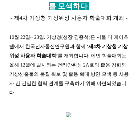
를 모색하다
-
제
4
차 기상청 기상위성 사용자 학술대회 개최
-
10
월
22
일
~ 23
일
.
기상청
(
청장 김종석
)
은 서울 더 케이호
텔에서 한국전자통신연구원과 함께
‘
제
4
차 기상청 기상
위성 사용자 학술대회
’
를 개최합니다
.
이번 학술대회는
올해
12
월에 발사되는 천리안위성
2A
호의 활용 강화와
기상산출물의 품질 확보 및 활용 확대 방안 모색 등 사용
자 간 긴밀한 협력 관계를 구축하기 위해 마련되었습니
다
.