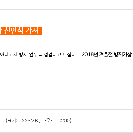
작 선언식 가져
기여하고자 방재 업무를 점검하고 다짐하는
2018
년 겨울철 방재기상
(크기:0.223MB , 다운로드:200)