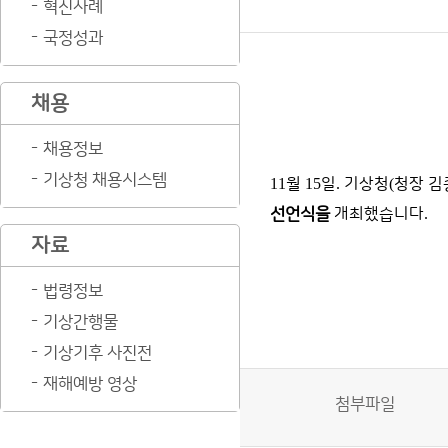
혁신사례
국정성과
채용
채용정보
기상청 채용시스템
11
월
15
일
.
기상청
(
청장 김
선언식을
개최했습니다
.
자료
법령정보
기상간행물
기상기후 사진전
재해예방 영상
첨부파일