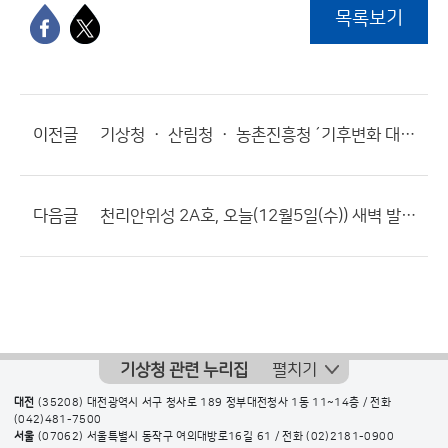
목록보기
이전글
기상청 ㆍ 산림청 ㆍ 농촌진흥청 ´기후변화 대응´을 위한 업무협약 체결
다음글
천리안위성 2A호, 오늘(12월5일(수)) 새벽 발사 성공
기상청 관련 누리집
펼치기
대전
(35208) 대전광역시 서구 청사로 189 정부대전청사 1동 11~14층 / 전화
(042)481-7500
서울
(07062) 서울특별시 동작구 여의대방로16길 61 / 전화
(02)2181-0900