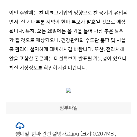
이번 주말에는 찬 대륙고기압의 영향으로 찬 공기가 유입되
면서
,
전국 대부분 지역에 한파 특보가 발효될 것으로 예상
됩니다
.
특히
,
오는
28
일에는 올 겨울 들어 가장 추운 날씨
가 될 것으로 예상되오니
,
건강관리와 수도관 동파 및 시설
물 관리에 철저하게 대비하시길 바랍니다
.
또한
,
전라서해
안을 포함한 곳곳에는 대설특보가 발표될 가능성이 있으니
최신 기상정보를 확인하시길 바랍니다
.
첨부파일
썸네일_한파 관련 설명자료.jpg (크기:0.207MB ,