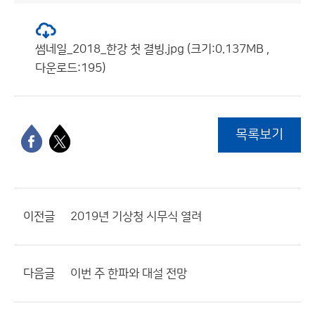
썸네일_2018_한강 첫 결빙.jpg (크기:0.137MB ,
다운로드:195)
목록보기
이전글
2019년 기상청 시무식 열려
다음글
이번 주 한파와 대설 전망