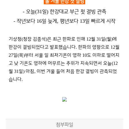
올 겨울 한강 첫 결빙
-
(31
)
오늘
일
한강대교 부근 첫 결빙 관측
-
16
,
13
작년보다
일 늦게
평년보다
일 빠르게 시작
기상청
(
청장 김종석
)
은 최근 한파로 인해
12
월
31
일
(
월
)
에
한강이 결빙되었다고 발표했습니다
.
한파의 영향으로
12
월
27
일
(
목
)
부터 서울 일 최저기온이 영하
10
도 이하로 떨어지
고 낮 기온도 영하에 머무르는 추위가 지속되면서 오늘
(12
월
31
일
)
아침
,
이번 겨울 들어 처음 한강 결빙이 관측되었
습니다
.
첨부파일