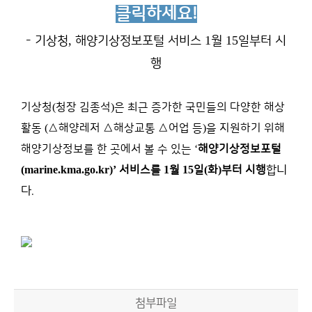
클릭하세요!
,
1
15
- 기상청
해양기상정보포털 서비스
월
일부터 시
행
기상청
(
청장 김종석
)
은 최근 증가한 국민들의 다양한 해상
활동
(
△
해양레저
△
해상교통
△
어업 등
)
을 지원하기 위해
해양기상정보를 한 곳에서 볼 수 있는
‘
해양기상정보포털
(marine.kma.go.kr)’
서비스를
1
월
15
일
(
화
)
부터 시행
합니
다
.
첨부파일