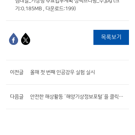
썸네일_기상청 주요업무계획 정책브리핑_수.jpg (크
기:0.185MB , 다운로드:199)
목록보기
이전글
올해 첫 번째 인공강우 실험 실시
다음글
안전한 해상활동 ´해양기상정보포털´을 클릭하세요!