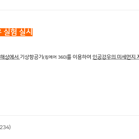
 실험 실시
서해상에서
기상항공기
를 이용하여
인공강우의 미세먼지 
(
킹에어
360)
234)