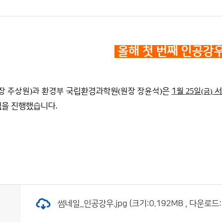
올해 첫 번째 인공강우
장 주상원
)
과 환경부
국립환경과학원
(
원장 장윤석
)
은
1
월
25
일
(
금
)
험
을 진행했습니다
.
썸네일_인공강우.jpg (크기:0.192MB , 다운로드: