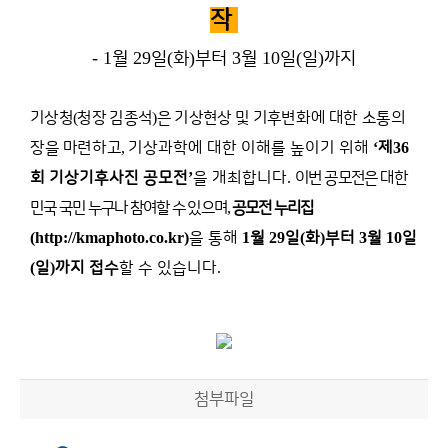
작
- 1
29
(
)
3
10
(
)
월
일
화
부터
월
일
일
까지
기상청
(
청장 김종석
)
은 기상현상 및 기후
변화에 대한 소통의
장을 마련하고
,
기상과학에 대한 이해를 높이기 위해
‘
제
36
회 기상기후사진 공모전
’
을 개최합니다
.
이번 공모전은 대한
민국 국민 누구나 참여할 수 있으며
,
공모전 누리집
(http://kmaphoto.co.kr)
을 통해
1
월
29
일
(
화
)
부터
3
월
10
일
(
일
)
까지 접수
할 수 있습니다
.
첨부파일