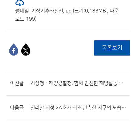
썸네일_기상기후사진전.jpg (크기:0.183MB , 다운
로드:199)
목록보기
이전글
기상청 · 해양경찰청, 함께 안전한 해양활동 지원하기로
다음글
천리안 위성 2A호가 최초 관측한 지구의 모습 공개