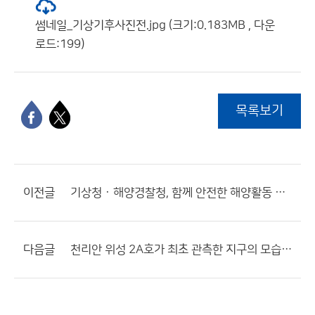
썸네일_기상기후사진전.jpg (크기:0.183MB , 다운
로드:199)
목록보기
이전글
기상청 · 해양경찰청, 함께 안전한 해양활동 지원하기로
다음글
천리안 위성 2A호가 최초 관측한 지구의 모습 공개