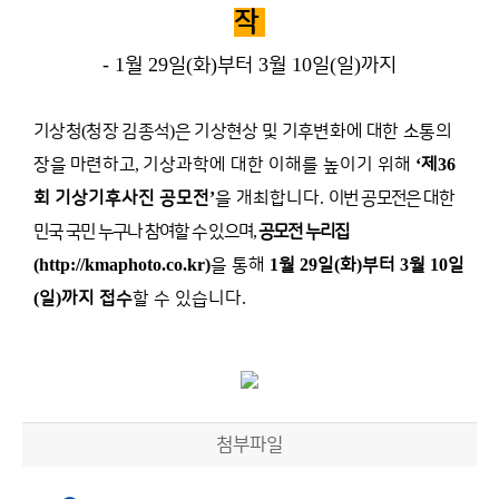
작
- 1
29
(
)
3
10
(
)
월
일
화
부터
월
일
일
까지
기상청
(
청장 김종석
)
은 기상현상 및 기후
변화에 대한 소통의
장을 마련하고
,
기상과학에 대한 이해를 높이기 위해
‘
제
36
회 기상기후사진 공모전
’
을 개최합니다
.
이번 공모전은 대한
민국 국민 누구나 참여할 수 있으며
,
공모전 누리집
(http://kmaphoto.co.kr)
을 통해
1
월
29
일
(
화
)
부터
3
월
10
일
(
일
)
까지 접수
할 수 있습니다
.
첨부파일