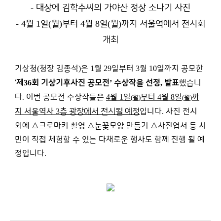
-
대상에 김학수씨의 가야산 정상 소나기 사진
- 4
1
(
)
4
8
(
)
월
일
월
부터
월
일
월
까지 서울역에서 전시회
개최
기상청
(
청장 김종석
)
은
1
월
29
일부터
3
월
10
일까지 공모한
‘
제
36
회 기상기후사진 공모전
’
수상작을 선정
,
발표
했습니
다. 이번
공모전 수상작들은
4
월
1
일
부터
4
월
8
일
까
(
)
(
)
월
월
지 서울역사
3
층 광장에서 전시될 예정
입니다
.
사진 전시
외에
△
크로마키 촬영
△
눈꽃모양 만들기
△
사진엽서 등 시
민이 직접 체험할 수 있는 다채로운 행사도 함께 진행 될 예
정입니다
.