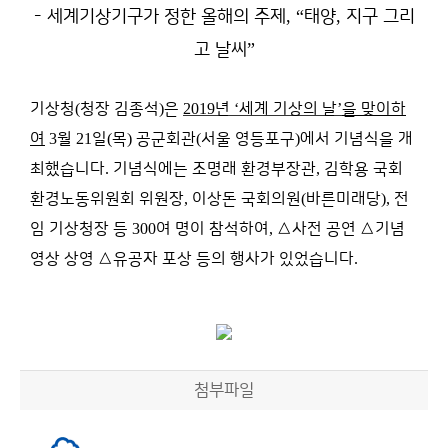
, “
,
- 세계기상기구가 정한 올해의 주제
태양
지구 그리
”
고 날씨
기상청
(
청장 김종석
)
은
2019
년
‘
세계 기상의 날
’
을 맞이하
여
3
월
21
일
(
목
)
공군회관
(
서울 영등포구
)
에서 기념식을 개
최했습니다
.
기념식에는 조명래 환경부장관
,
김학용 국회
환경노동위원회 위원장
,
이상돈 국회의원
(
바른미래당
),
전
임 기상청장 등
300
여 명이 참석하여
,
△
사전 공연
△
기념
영상 상영
△
유공자 포상 등의 행사가 있었습니다
.
첨부파일