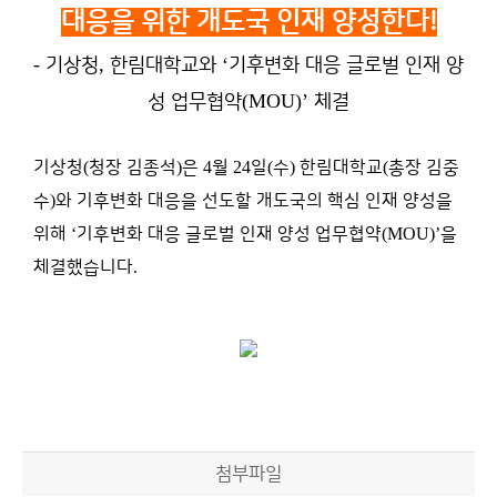
대응을 위한 개도국 인재 양성한다!
-
,
‘
기상청
한림대학교와
기후변화 대응 글로벌 인재 양
(MOU)’
성 업무협약
체결
기상청
(
청장 김종석
)
은
4
월
24
일
(
수
)
한림대학교
(
총장 김중
수
)
와 기후변화 대응을 선도할 개도국의 핵심 인재 양성을
위해
‘
기후변화 대응 글로벌 인재 양성 업무협약
(MOU)’
을
체결했습니다
.
첨부파일