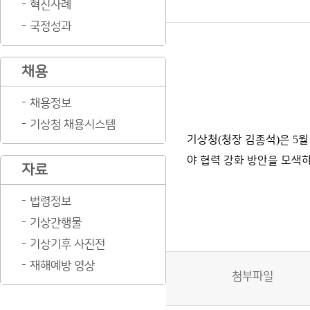
혁신사례
국정성과
채용
채용정보
기상청 채용시스템
기상청
(
청장 김종석
)
은
5
야 협력 강화 방안을 모색
자료
법령정보
기상간행물
기상기후 사진전
재해예방 영상
첨부파일