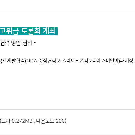
 고위급 토론회 개최
협력 방안 협의 -
 국제개발협력
(ODA
중점협력국
△
라오스
△
캄보디아
△
미얀마
)
과 기상
기:0.272MB , 다운로드:200)