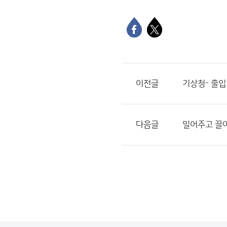
이전글
기상청- 출
다음글
밀어주고 끌어