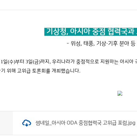
기상청,
아시아 중점 협력국과
,
,
·
- 위성
태풍
기상
기후 분야 등 
월
1
일
(
수
)
부터
3
일
(
금
)
까지
,
우리나라가 중점적으로 지원하는 아시아
하기 위해 고위급 토론회를 개최했습니다
.
썸네일_아시아 ODA 중점협력국 고위급 포럼.jpg (크