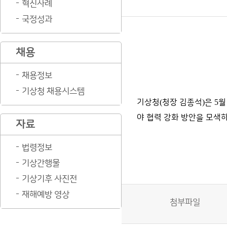
혁신사례
국정성과
채용
채용정보
기상청 채용시스템
기상청
(
청장 김종석
)
은
5
야 협력 강화 방안을 모색
자료
법령정보
기상간행물
기상기후 사진전
재해예방 영상
첨부파일