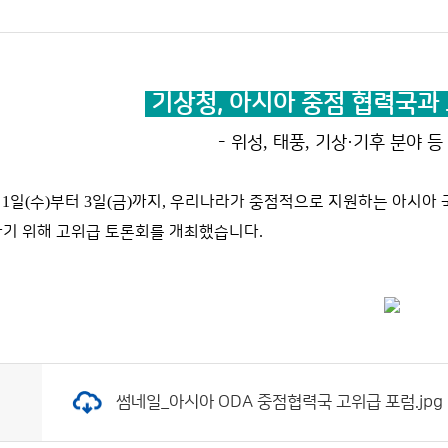
기상청,
아시아 중점 협력국과
,
,
·
- 위성
태풍
기상
기후 분야 등 
월
1
일
(
수
)
부터
3
일
(
금
)
까지
,
우리나라가 중점적으로 지원하는 아시아
하기 위해 고위급 토론회를 개최했습니다
.
썸네일_아시아 ODA 중점협력국 고위급 포럼.jpg (크