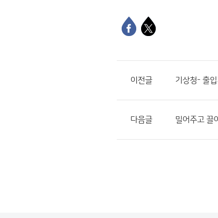
이전글
기상청- 출
다음글
밀어주고 끌어