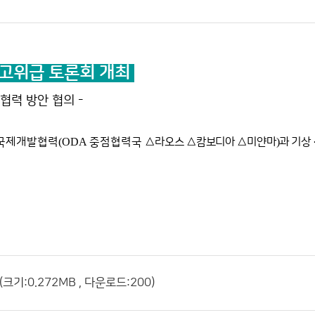
 고위급 토론회 개최
협력 방안 협의 -
 국제개발협력
(ODA
중점협력국
△
라오스
△
캄보디아
△
미얀마
)
과 기상
기:0.272MB , 다운로드:200)