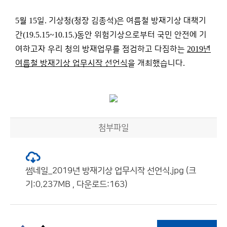
5
월
15
일
.
기상청
(
청장 김종석
)
은 여름철 방재기상 대책기
간
(19.5.15~10.15.)
동안 위험기상으로부터 국민 안전에 기
여하고자 우리 청의 방재업무를 점검하고 다짐하는
2019
년
여름철 방재기상 업무시작 선언식
을 개최했습니다
.
첨부파일
썸네일_2019년 방재기상 업무시작 선언식.jpg (크
기:0.237MB , 다운로드:163)