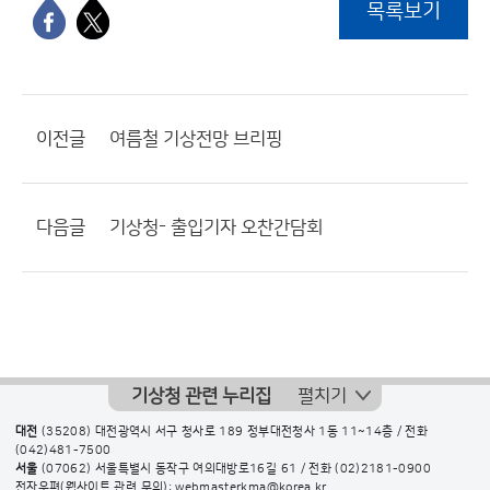
목록보기
이전글
여름철 기상전망 브리핑
다음글
기상청- 출입기자 오찬간담회
기상청 관련 누리집
펼치기
대전
(35208) 대전광역시 서구 청사로 189 정부대전청사 1동 11~14층 / 전화
(042)481-7500
서울
(07062) 서울특별시 동작구 여의대방로16길 61 / 전화
(02)2181-0900
전자우편(웹사이트 관련 문의): webmasterkma@korea.kr