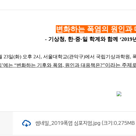
변화하는 폭염의 원인과
-
기상청
,
한
·
중
·
일 학계와 함께
‘2019
월
23
일
(
화
)
오후
2
시
,
서울대학교
(
관악구
)
에서 국립기상과학원
,
?”이라는 주제
회
’
에는
“
변화하는 기후와 폭염
,
원인과 대응책은
썸네일_2019폭염 심포지엄.jpg (크기:0.275MB 