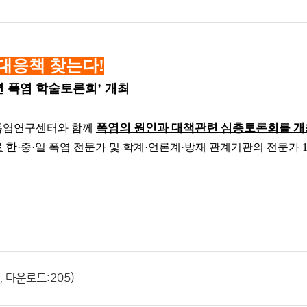
 대응책 찾는다
!
년 폭염 학술토론회
’
개최
폭염의 원인과 대책관련 심층토론회를 개
폭염연구센터와 함께
로
한
·
중
·
일 폭염 전문가 및 학계
·
언론계
·
방재 관계기관의 전문가
, 다운로드:205)