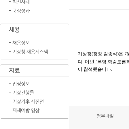
혁신사례
국정성과
채용
채용정보
기상청 채용시스템
기상청
(
청장 김종석
)
은
7
이번
‘
다
.
폭염 학술토론
이 참석했습니다
.
자료
법령정보
기상간행물
기상기후 사진전
재해예방 영상
첨부파일