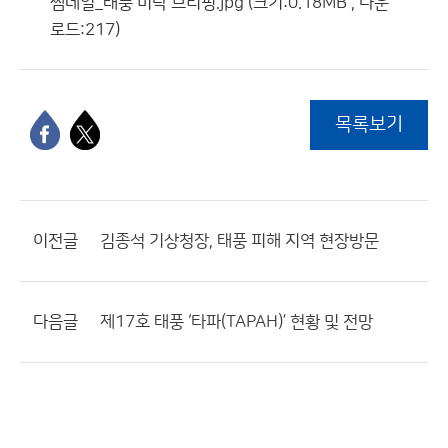
썸네일_태풍 미탁 브리핑.jpg (크기:0.18MB , 다운
로드:217)
목록보기
이전글
김종석 기상청장, 태풍 피해 지역 현장방문
다음글
제17호 태풍 ‘타파(TAPAH)’ 현황 및 전망