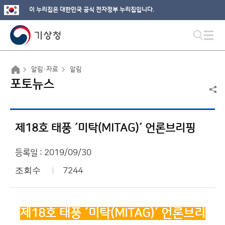
이 누리집은 대한민국 공식 전자정부 누리집입니다.
알림·자료
알림
포토뉴스
제18호 태풍 ´미탁(MITAG)´ 언론브리핑
등록일 : 2019/09/30
조회수
7244
제18
호 태풍 ´
미탁(MITAG)´
언론브리