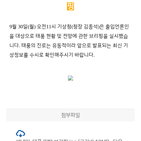
핑
9
월
30
일
(
월
)
오전
11
시 기상청
(
청장 김종석
)
은 출입언론인
을 대상으로 태풍 현황 및 전망에 관한 브리핑을 실시했습
니다
.
태풍의 진로는 유동적이라 앞으로 발표되는 최신 기
상정보를 수시로 확인해주시기 바랍니다
.
첨부파일