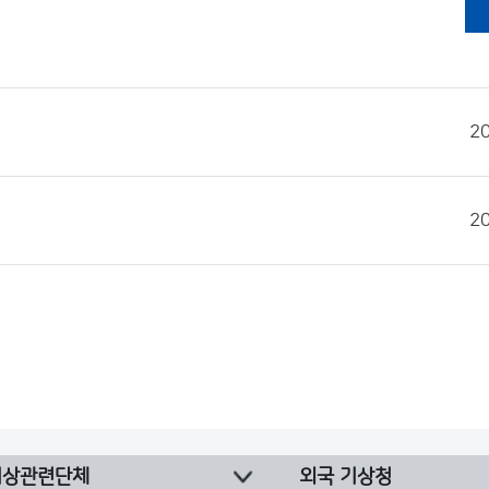
2
2
기상관련단체
외국 기상청