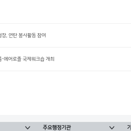
장, 연탄 봉사활동 참여
름-에어로졸 국제워크숍 개최
주요행정기관