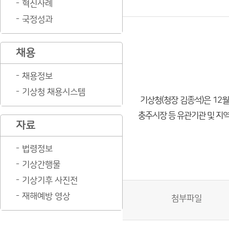
혁신사례
국정성과
채용
채용정보
기상청 채용시스템
기상청(청장 김종석)은 12
충주시장 등 유관기관 및 지역
자료
법령정보
기상간행물
기상기후 사진전
재해예방 영상
첨부파일