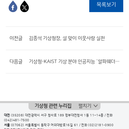
목록보기
이전글
김종석 기상청장, 설 맞이 이웃사랑 실천
다음글
기상청-KAIST 기상 분야 인공지능 ´알파웨더´ 공동개발 한다
기상청 관련 누리집
펼치기
대전
(35208) 대전광역시 서구 청사로 189 정부대전청사 1동 11~14층 / 전화
(042)481-7500
서울
(07062) 서울특별시 동작구 여의대방로16길 61 / 전화
(02)2181-0900