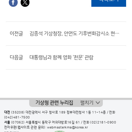
이전글
김종석 기상청장, 안면도 기후변화감시소 현장 점검
다음글
대통령님과 함께 영화 ‘천문’ 관람
기상청 관련 누리집
펼치기
대전
(35208) 대전광역시 서구 청사로 189 정부대전청사 1동 11~14층 / 전화
(042)481-7500
서울
(07062) 서울특별시 동작구 여의대방로16길 61 / 전화
(02)2181-0900
전자우편(웹사이트 관련 문의): webmasterkma@korea.kr