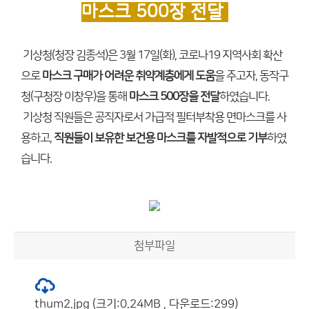
마스크 500장 전달
기상청(청장 김종석)은 3월 17일(화), 코로나19 지역사회 확산
으로
마스크 구매가 어려운 취약계층에게 도움
을 주고자, 동작구
청(구청장 이창우)을 통해
마스크 500장을 전달
하였습니다.
기상청 직원들은 공직자로서 가급적 필터부착용 면마스크를 사
용하고,
직원들이 보유한 보건용 마스크를 자발적으로 기부
하였
습니다.
첨부파일
thum2.jpg (크기:0.24MB , 다운로드:299)