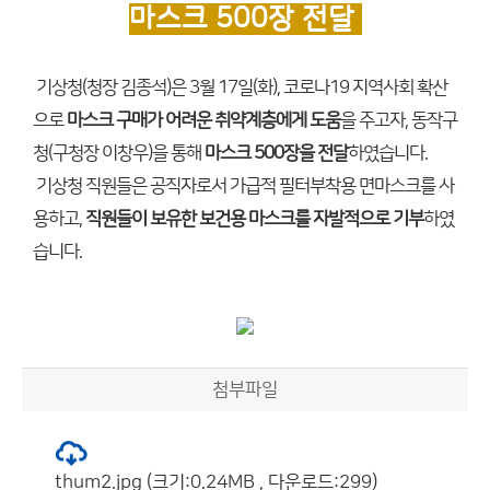
마스크 500장 전달
기상청(청장 김종석)은 3월 17일(화), 코로나19 지역사회 확산
으로
마스크 구매가 어려운 취약계층에게 도움
을 주고자, 동작구
청(구청장 이창우)을 통해
마스크 500장을 전달
하였습니다.
기상청 직원들은 공직자로서 가급적 필터부착용 면마스크를 사
용하고,
직원들이 보유한 보건용 마스크를 자발적으로 기부
하였
습니다.
첨부파일
thum2.jpg (크기:0.24MB , 다운로드:299)