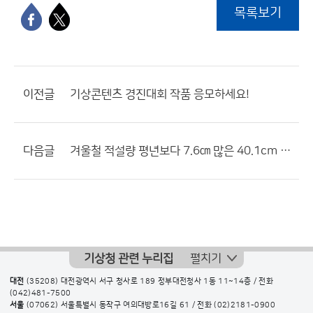
목록보기
이전글
기상콘텐츠 경진대회 작품 응모하세요!
다음글
겨울철 적설량 평년보다 7.6㎝ 많은 40.1cm 기록
기상청 관련 누리집
펼치기
대전
(35208) 대전광역시 서구 청사로 189 정부대전청사 1동 11~14층 / 전화
(042)481-7500
서울
(07062) 서울특별시 동작구 여의대방로16길 61 / 전화
(02)2181-0900