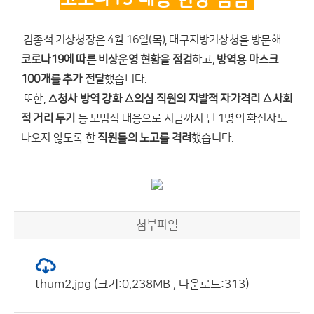
김종석 기상청장은 4월 16일(목), 대구지방기상청을 방문해
코로나19에 따른 비상운영 현황을 점검
하고,
방역용 마스크
100개를 추가 전달
했습니다.
또한,
△청사 방역 강화 △의심 직원의 자발적 자가격리 △사회
적 거리 두기
등 모범적 대응으로 지금까지 단 1명의 확진자도
나오지 않도록 한
직원들의 노고를 격려
했습니다.
첨부파일
thum2.jpg (크기:0.238MB , 다운로드:313)