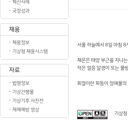
혁신사례
국정성과
채용
채용정보
서울 하늘에서 8일 아침 8
기상청 채용시스템
채운은 태양 부근을 지나는
작은 얼음 알갱이 또는 물방
자료
법령정보
회절이란 파동이 장애물의 
기상간행물
기상기후 사진전
재해예방 영상
기상청