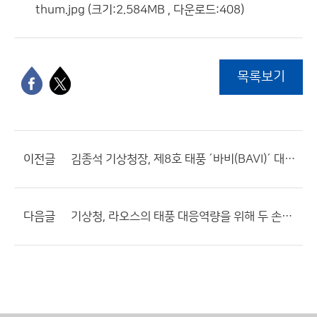
thum.jpg (크기:2.584MB , 다운로드:408)
목록보기
이전글
김종석 기상청장, 제8호 태풍 ´바비(BAVI)´ 대처상황 점검회의 참석
다음글
기상청, 라오스의 태풍 대응역량을 위해 두 손을 맞잡다!