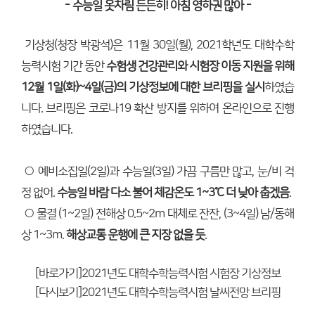
-
-
수능일 옷차림 든든히! 아침 영하권 많아
기상청(청장 박광석)은 11월 30일(월), 2021학년도 대학수학
능력시험 기간 동안
수험생 건강관리와 시험장 이동 지원을 위해
12월 1일(화)~4일(금)의 기상정보에 대한 브리핑을 실시
하였습
니다. 브리핑은 코로나19 확산 방지를 위하여 온라인으로 진행
하였습니다.
○ 예비소집일(2일)과 수능일(3일) 가끔 구름만 많고, 눈/비 걱
정 없어.
수능일 바람 다소 불어 체감온도 1~3℃ 더 낮아 춥겠음
.
○ 물결 (1~2일) 전해상 0.5~2m 대체로 잔잔, (3~4일) 남/동해
상 1~3m.
해상교통 운행에 큰 지장 없을 듯
.
[바로가기]2021년도 대학수학능력시험 시험장 기상정보
[다시보기]2021년도 대학수학능력시험 날씨전망 브리핑