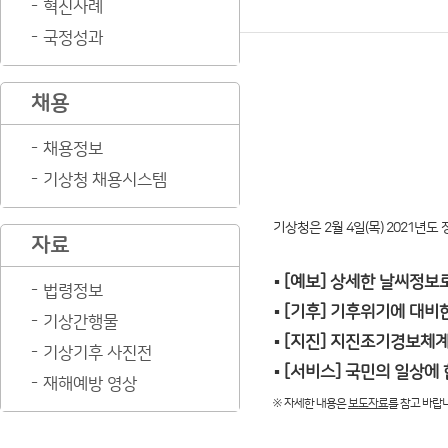
혁신사례
국정성과
채용
채용정보
기상청 채용시스템
기상청은 2월 4일(목) 2021년
자료
▪
[예보] 상세한 날씨정보
법령정보
▪
[기후] 기후위기에 대비
기상간행물
▪
[지진] 지진조기경보체계
기상기후 사진전
▪
[서비스] 국민의 일상에
재해예방 영상
※ 자세한 내용은
보도자료
를 참고 바랍