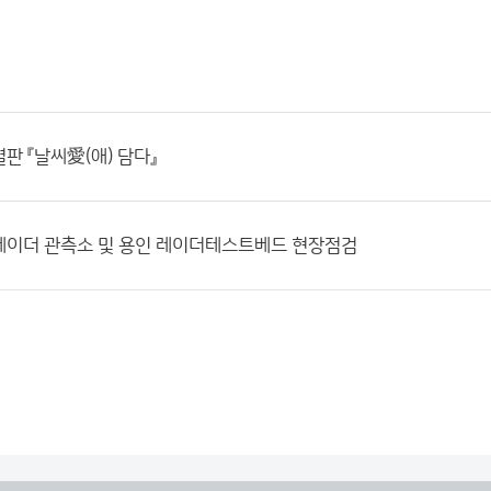
판 『날씨愛(애) 담다』
레이더 관측소 및 용인 레이더테스트베드 현장점검