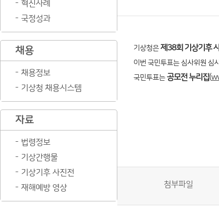
혁신사례
국정성과
제38회 기상기후 
기상청은
채용
이번 국민투표는 심사위원 심
채용정보
공모전 누리집
(
w
국민투표는
기상청 채용시스템
자료
법령정보
기상간행물
기상기후 사진전
첨부파일
재해예방 영상