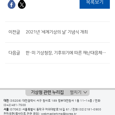
목록보기
이전글
2021년 ‘세계기상의 날’ 기념식 개최
다음글
한·미 기상청장, 기후위기에 따른 재난대응체계 협력방안 논의
기상청 관련 누리집
펼치기
대전
(35208) 대전광역시 서구 청사로 189 정부대전청사 1동 11~14층 / 전화
(042)481-7500
서울
(07062) 서울특별시 동작구 여의대방로16길 61 / 전화
(02)2181-0900
전자우편(웹사이트 관련 문의): webmasterkma@korea.kr