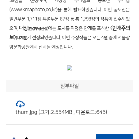
39점을 선정하여, 기상청 누리집과 공모전 누리집
www.kmaphoto.co.kr
(
)을 통해 발표하였습니다. 이번 공모전은
일반부문 1,711점 특별부문 87점 등 총 1,798점의 작품이 접수되었
대상
〈안개주의
으며,
에는 도시를 뒤덮은 안개를 포착한
(환경부장관상)
보〉
가 선정되었습니다.
이번 수상작들은 오는 4월 중에 서울상
(나기환)
암문화공원에서 전시될 예정입니다.
첨부파일
thum.jpg (크기:2.554MB , 다운로드:645)