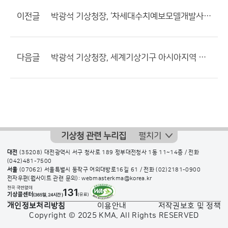
이전글
박광석 기상청장, ‘차세대수치예보모델개발사업단’ 현판식 참석
다음글
박광석 기상청장, 세계기상기구 아시아지역 집행이사들과 기후변화 대응 논의
기상청 관련 누리집
펼치기
대전
(35208) 대전광역시 서구 청사로 189 정부대전청사 1동 11~14층 / 전화
(042)481-7500
서울
(07062) 서울특별시 동작구 여의대방로16길 61 / 전화
(02)2181-0900
전자우편(웹사이트 관련 문의): webmasterkma@korea.kr
개인정보처리방침
이용안내
저작권보호 및 정책
Copyright © 2025 KMA. All Rights RESERVED