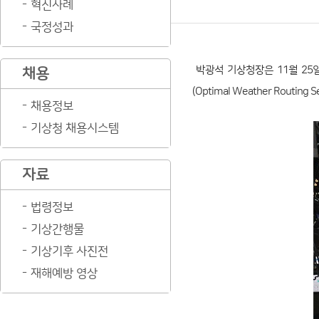
혁신사례
국정성과
박광석 기상청장은 11월 25
채용
(Optimal Weather Routi
채용정보
기상청 채용시스템
자료
법령정보
기상간행물
기상기후 사진전
재해예방 영상