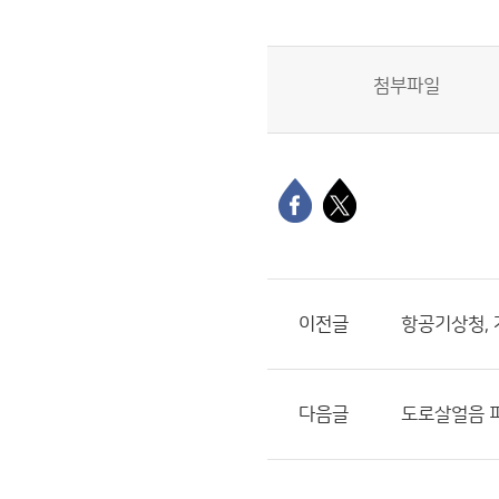
첨부파일
이전글
항공기상청, 
다음글
도로살얼음 피