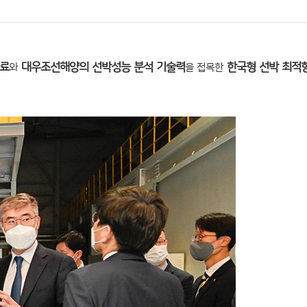
자료
대우조선해양의 선박성능 분석 기술력
한국형 선박 최적
와
을 접목한