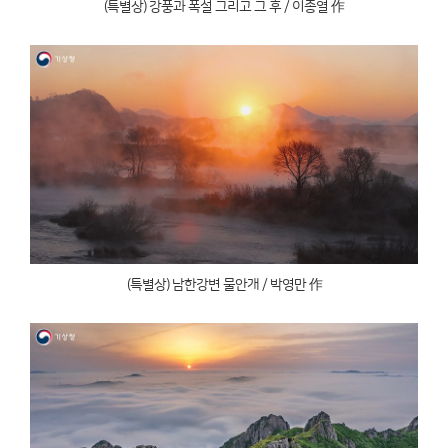
(특별상) 강풍과 폭설 그리고 그 후 / 이종열 作
(특별상) 남한강변 물안개 / 박영만 作