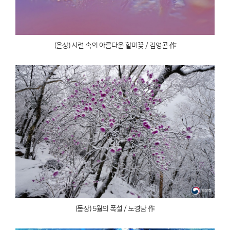
(은상) 시련 속의 아름다운 할미꽃 / 김영곤 作
(동상) 5월의 폭설 / 노경남 作