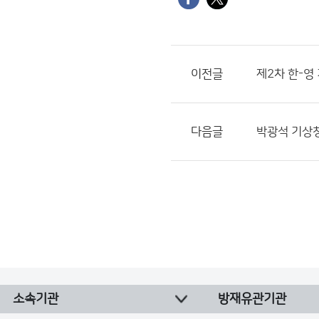
이전글
제2차 한-영
다음글
박광석 기상청
소속기관
방재유관기관