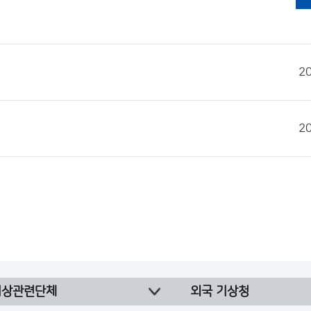
2
2
기상관련단체
외국 기상청