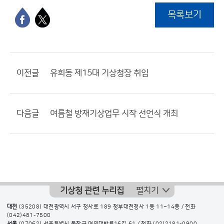
목록보기
이전글
유희동 제15대 기상청장 취임
다음글
여름철 방재기상업무 시작 선언식 개최
기상청 관련 누리집
펼치기
대전
(35208) 대전광역시 서구 청사로 189 정부대전청사 1동 11~14층 / 전화
(042)481-7500
서울
(07062) 서울특별시 동작구 여의대방로16길 61 / 전화
(02)2181-0900