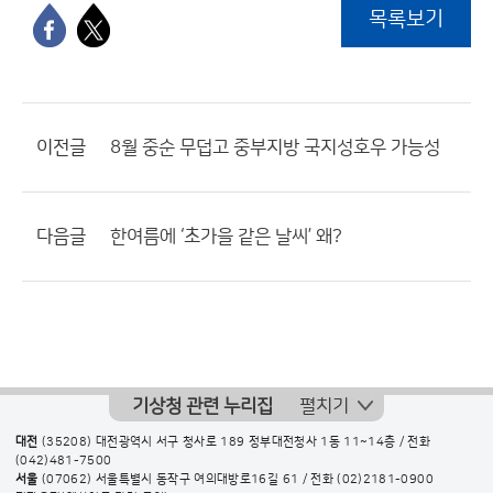
목록보기
이전글
8월 중순 무덥고 중부지방 국지성호우 가능성
다음글
한여름에 ‘초가을 같은 날씨’ 왜?
기상청 관련 누리집
펼치기
대전
(35208) 대전광역시 서구 청사로 189 정부대전청사 1동 11~14층 / 전화
(042)481-7500
서울
(07062) 서울특별시 동작구 여의대방로16길 61 / 전화
(02)2181-0900