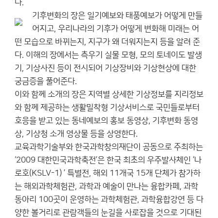
다.
기후변화의 장은 일기예보와 태풍예보가 어떻게 만들
어지고, 우리나라의 기후가 어떻게 변화해 미래는 어
떤 모습으로 바뀌는지, 지구가 왜 더워지는지 등을 알려 준
다. 이해의 장에서는 측우기 실물 모형, 모의 토네이도 발생
기, 기상사진 등이 전시되어 기상장비와 기상현상에 대한
궁금증을 풀어준다.
이와 함께 소개의 장은 지역별 상세한 기상정보를 지리정보
와 함께 제공하는 생활밀착형 기상서비스로 국민들로부터
호응을 받고 있는 동네예보의 홍보 동영상, 기후변화 동영
상, 기상청 소개 영상물 등을 상영한다.
교육과학기술부와 한국과학창의재단이 공동으로 주최하는
‘2009 대한민국과학축전’은 한국 최초의 우주발사체인 ‘나
로호(KSLV-1) ’ 특별전, 해외 11개국 15개 단체가 참가하
는 해외과학체험관, 과학과 예술이 만나는 융합카페, 과학
동아리 100곳이 운영하는 과학체험관, 과학융합강연 등 다
양한 볼거리로 관람객들의 눈길을 사로잡을 것으로 기대된