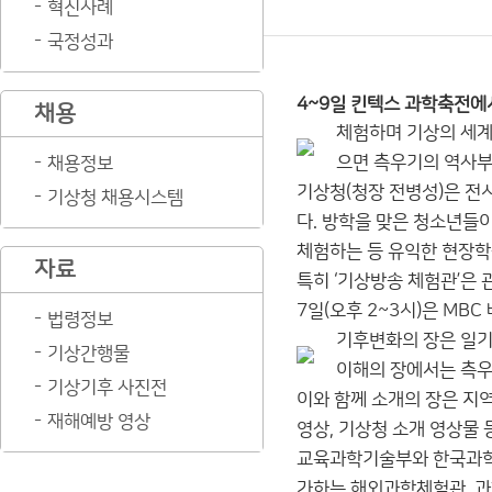
혁신사례
국정성과
4~9일 킨텍스 과학축전에
채용
체험하며 기상의 세계
으면 측우기의 역사부
채용정보
기상청(청장 전병성)은 전
기상청 채용시스템
다. 방학을 맞은 청소년들
체험하는 등 유익한 현장학
자료
특히 ‘기상방송 체험관’은 
7일(오후 2~3시)은 MBC
법령정보
기후변화의 장은 일기
기상간행물
이해의 장에서는 측우
기상기후 사진전
이와 함께 소개의 장은 지
재해예방 영상
영상, 기상청 소개 영상물 
교육과학기술부와 한국과학창의
가하는 해외과학체험관, 과