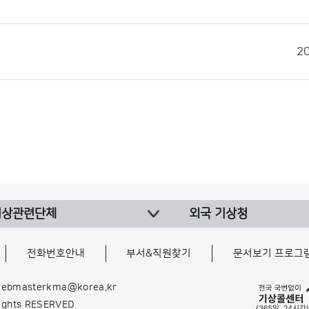
2
기상관련단체
외국 기상청
전화번호안내
부서&직원찾기
문서보기 프로그
ebmasterkma@korea.kr
Rights RESERVED