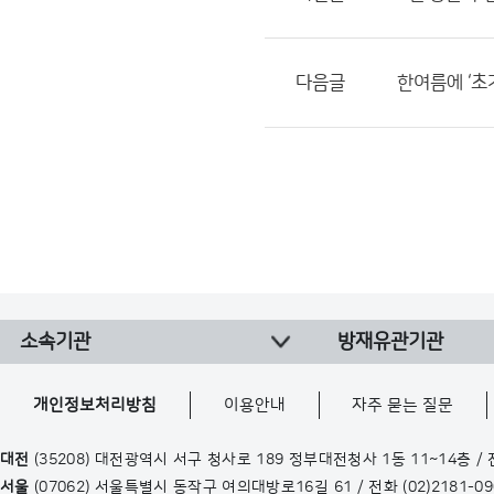
다음글
한여름에 ‘초
소속기관
방재유관기관
개인정보처리방침
이용안내
자주 묻는 질문
대전
(35208) 대전광역시 서구 청사로 189 정부대전청사 1동 11~14층 /
서울
(07062) 서울특별시 동작구 여의대방로16길 61 / 전화
(02)2181-0