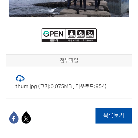
첨부파일
thum.jpg (크기:0.075MB , 다운로드:954)
목록보기